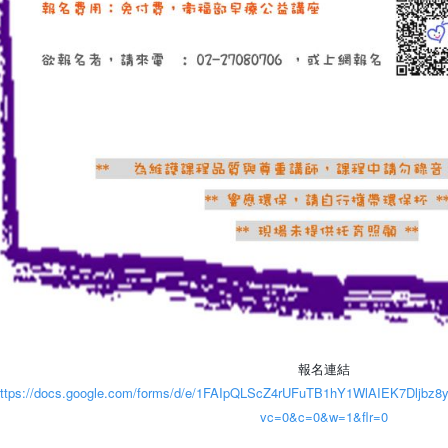
報名連結
ttps://docs.google.com/forms/d/e/1FAIpQLScZ4rUFuTB1hY1WlAIEK7Dljbz8
vc=0&c=0&w=1&flr=0