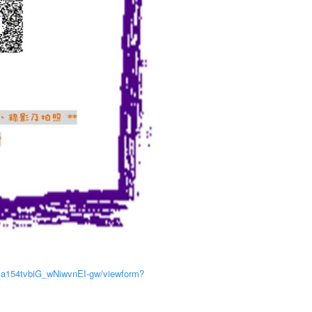
ya154tvbiG_wNiwvnEI-gw/viewform?